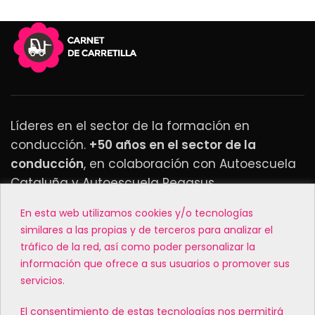
Líderes en el sector de la formación en
conducción.
+50 años en el sector de la
conducción
, en colaboración con Autoescuela
Cataluña y Autoescuela Pegasus.
En esta web utilizamos cookies y/o tecnologías
MATRICÚLATE EN NUESTROS CENTROS
similares a las propias y de terceros para analizar el
tráfico de la red, así como poder personalizar la
MENÚ
información que ofrece a sus usuarios o promover sus
servicios.
SÍGUENOS
El consentimiento de estas tecnologías nos permitirá