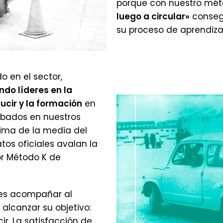
porque con nuestro mé
luego a circular»
conseg
su proceso de aprendiza
 en el sector,
do líderes en la
ucir y la formación
en
obados en nuestros
cima de la media del
atos oficiales avalan la
or Método K de
 es acompañar al
alcanzar su objetivo:
r. La satisfacción de