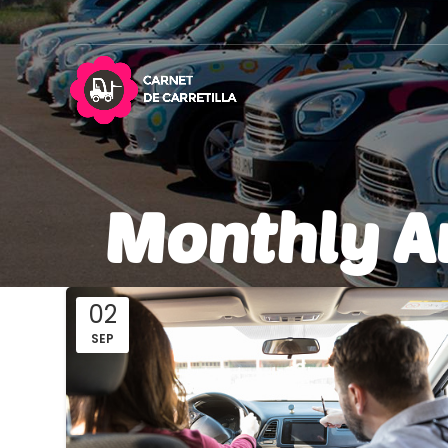
Monthly A
02
SEP