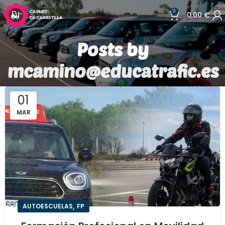
0
0,00
€
Posts by
mcamino@educatrafic.es
01
MAR
,
AUTOESCUELAS
FP