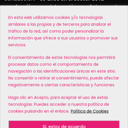
conducción
, en colaboración con Autoescuela
Cataluña y Autoescuela Pegasus.
En esta web utilizamos cookies y/o tecnologías
similares a las propias y de terceros para analizar el
MATRICÚLATE EN NUESTROS CENTROS
tráfico de la red, así como poder personalizar la
información que ofrece a sus usuarios o promover sus
MENÚ
servicios.
El consentimiento de estas tecnologías nos permitirá
SÍGUENOS
procesar datos como el comportamiento de
navegación o las identificaciones únicas en este sitio.
Facebook
No consentir o retirar el consentimiento, puede afectar
Instagram
negativamente a ciertas características y funciones.
TikTok
Haga clic en Acepto, para aceptar el uso de estas
Youtube
tecnologías. Puedes acceder a nuestra política de
cookies pulsando en el enlace.
Política de Cookies
Linkedin
Sí, estoy de acuerdo