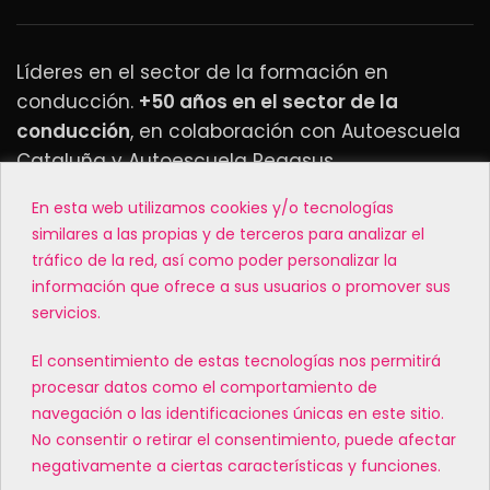
Líderes en el sector de la formación en
conducción.
+50 años en el sector de la
conducción
, en colaboración con Autoescuela
Cataluña y Autoescuela Pegasus.
En esta web utilizamos cookies y/o tecnologías
MATRICÚLATE EN NUESTROS CENTROS
similares a las propias y de terceros para analizar el
tráfico de la red, así como poder personalizar la
MENÚ
información que ofrece a sus usuarios o promover sus
servicios.
SÍGUENOS
El consentimiento de estas tecnologías nos permitirá
Facebook
procesar datos como el comportamiento de
navegación o las identificaciones únicas en este sitio.
Instagram
No consentir o retirar el consentimiento, puede afectar
TikTok
negativamente a ciertas características y funciones.