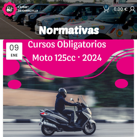
0
0,00
€
Normativas
09
ENE